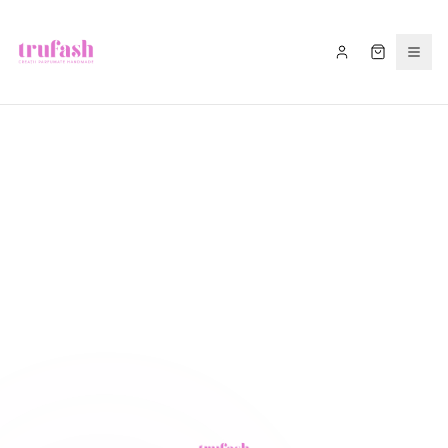
Asistentul Trufash
Bună! Cu ce te pot ajuta astăzi?
LIVRARE
RETUR
RECOMANDĂ
CADOU
FITIL