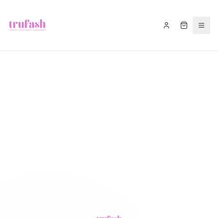
Asistentul Trufash
Bună! Cu ce te pot ajuta astăzi?
LIVRARE
RETUR
RECOMANDĂ
CADOU
FITIL