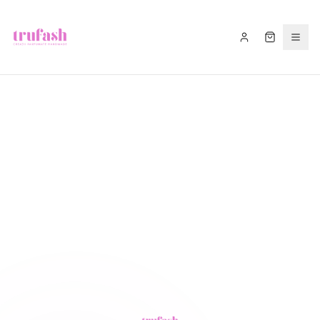
Asistentul Trufash
Bună! Cu ce te pot ajuta astăzi?
LIVRARE
RETUR
RECOMANDĂ
CADOU
FITIL