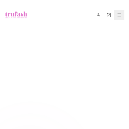
Asistentul Trufash
Bună! Cu ce te pot ajuta astăzi?
LIVRARE
RETUR
RECOMANDĂ
CADOU
FITIL