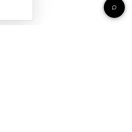
COMPANIE
CONT
UNIVERSUL
CONTUL MEU
TRUFASH
COȘ
POVESTEA
FAVORITE
NOASTRĂ
CONTACT
RO