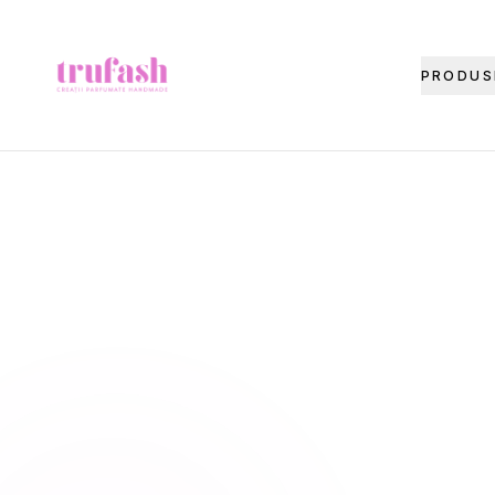
Asistentul Trufash
PRODUS
Bună! Cu ce te pot ajuta astăzi?
LIVRARE
RETUR
RECOMANDĂ
CADOU
FITIL