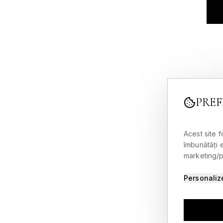
PREF
Acest site 
îmbunătăți 
marketing/pu
Personaliz