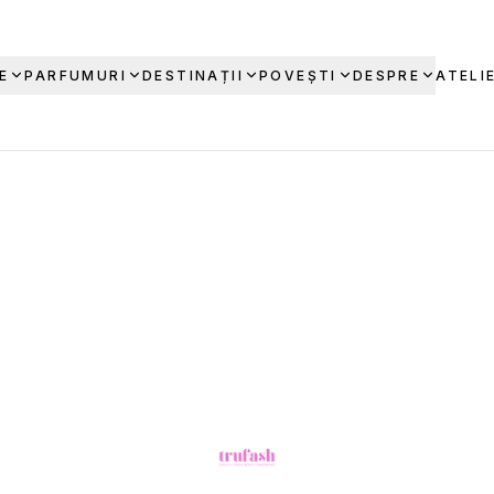
E
PARFUMURI
DESTINAȚII
POVEȘTI
DESPRE
ATELI