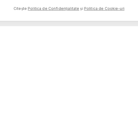
Citește
Politica de Confidențialitate
și
Politica de Cookie-uri
MAGAZIN
DESCOPERĂ
TOATE PRODUSELE
POVEȘTI
PARFUMURI
GHID OLFACTIV
ÎN
DESTINAȚII
CONFIDENȚIALITATE
TERMENI
RETURURI
COOKIE-URI