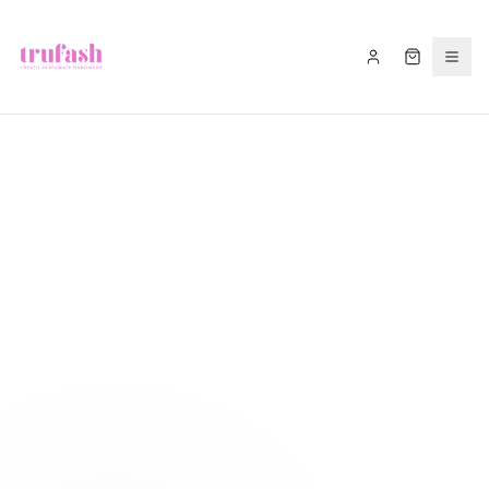
Asistentul Trufash
Bună! Cu ce te pot ajuta astăzi?
LIVRARE
RETUR
RECOMANDĂ
CADOU
FITIL