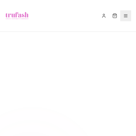
Asistentul Trufash
Bună! Cu ce te pot ajuta astăzi?
LIVRARE
RETUR
RECOMANDĂ
CADOU
FITIL