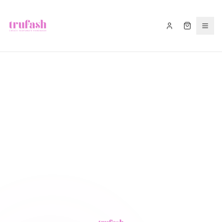
Asistentul Trufash
Bună! Cu ce te pot ajuta astăzi?
LIVRARE
RETUR
RECOMANDĂ
CADOU
FITIL