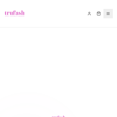
Asistentul Trufash
Bună! Cu ce te pot ajuta astăzi?
LIVRARE
RETUR
RECOMANDĂ
CADOU
FITIL