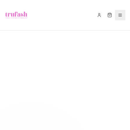
Asistentul Trufash
Bună! Cu ce te pot ajuta astăzi?
LIVRARE
RETUR
RECOMANDĂ
CADOU
FITIL