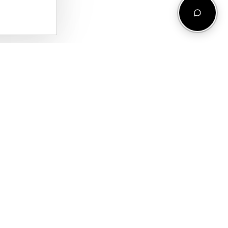
COMPANIE
CONT
UNIVERSUL
CONTUL MEU
TRUFASH
COȘ
POVESTEA
FAVORITE
NOASTRĂ
CONTACT
RO