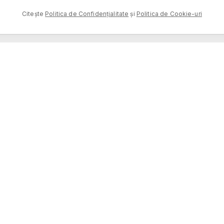
Citește
Politica de Confidențialitate
și
Politica de Cookie-uri
MAGAZIN
DESCOPERĂ
TOATE PRODUSELE
POVEȘTI
PARFUMURI
GHID OLFACTIV
ÎN
DESTINAȚII
CONFIDENȚIALITATE
TERMENI
RETURURI
COOKIE-URI