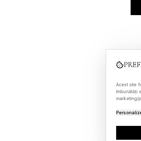
PREF
Acest site 
îmbunătăți 
marketing/pu
Personaliz