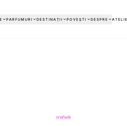
E
PARFUMURI
DESTINAȚII
POVEȘTI
DESPRE
ATELI