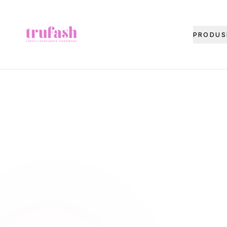
Asistentul Trufash
PRODUS
Bună! Cu ce te pot ajuta astăzi?
LIVRARE
RETUR
RECOMANDĂ
CADOU
FITIL