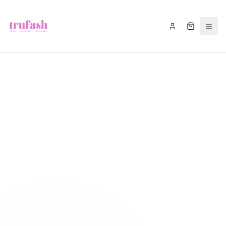
Asistentul Trufash
Bună! Cu ce te pot ajuta astăzi?
LIVRARE
RETUR
RECOMANDĂ
CADOU
FITIL