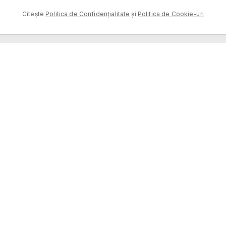
Citește
Politica de Confidențialitate
și
Politica de Cookie-uri
MAGAZIN
DESCOPERĂ
TOATE PRODUSELE
POVEȘTI
PARFUMURI
GHID OLFACTIV
ÎN
DESTINAȚII
CONFIDENȚIALITATE
TERMENI
RETURURI
COOKIE-URI