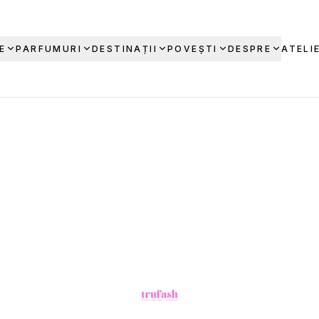
E
PARFUMURI
DESTINAȚII
POVEȘTI
DESPRE
ATELI