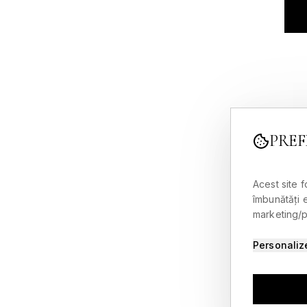
PREF
Acest site 
îmbunătăți 
marketing/pu
Personaliz