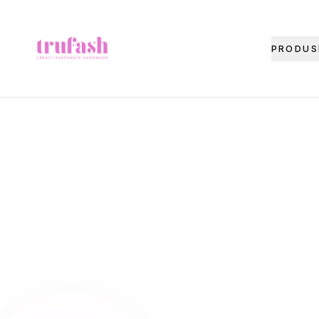
Asistentul Trufash
PRODUS
Bună! Cu ce te pot ajuta astăzi?
LIVRARE
RETUR
RECOMANDĂ
CADOU
FITIL