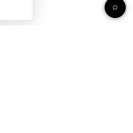
COMPANIE
CONT
UNIVERSUL
CONTUL MEU
TRUFASH
COȘ
POVESTEA
FAVORITE
NOASTRĂ
CONTACT
RO