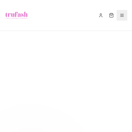
Asistentul Trufash
Bună! Cu ce te pot ajuta astăzi?
LIVRARE
RETUR
RECOMANDĂ
CADOU
FITIL