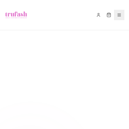
Asistentul Trufash
Bună! Cu ce te pot ajuta astăzi?
LIVRARE
RETUR
RECOMANDĂ
CADOU
FITIL