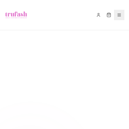
Asistentul Trufash
Bună! Cu ce te pot ajuta astăzi?
LIVRARE
RETUR
RECOMANDĂ
CADOU
FITIL