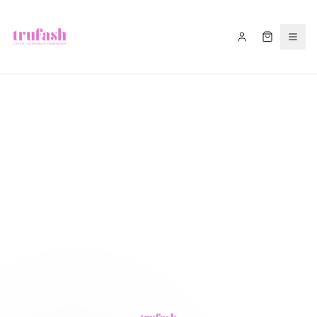
Asistentul Trufash
Bună! Cu ce te pot ajuta astăzi?
LIVRARE
RETUR
RECOMANDĂ
CADOU
FITIL